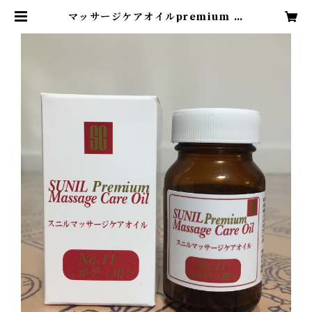
マッサージケアオイルpremium N
o.11 ボディ用 | Expanse..Scho
ol SHOP